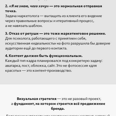
2.
«Я не знаю, чего хочу»
— это нормальная отправная
точка.
Задача маркетолога — вытащить из клиента его видение
через правильные вопросы и итеративный процесс,
а не навязать шаблон.
3. Отказ от ретуши — это тоже маркетинговое решение.
Для психолога, работающего с принятием себя,
искусственная «идеальность» на фото разрушила бы доверие
аудитории ещё до первого контакта.
4. Контент должен быть функциональным.
Каждый тип кадра планировался под конкретную задачу:
аватарка, пост, обложка, сайт. Это не фотосессия «для
красоты» — это контент-производство.
Визуальная стратегия
— это не разовый проект,
а
фундамент, на котором строится всё продвижение
бренда.
Если вашему проекту или компании нужен контент, который