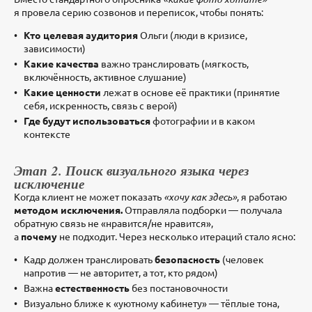
я провела серию созвонов и переписок, чтобы понять:
Кто целевая аудитория
Ольги (люди в кризисе,
зависимости)
Какие качества
важно транслировать (мягкость,
включённость, активное слушание)
Какие ценности
лежат в основе её практики (принятие
себя, искренность, связь с верой)
Где будут использоваться
фотографии и в каком
контексте
Этап 2. Поиск визуального языка через
исключение
Когда клиент не может показать
«хочу как здесь»
, я работаю
методом исключения.
Отправляла подборки — получала
обратную связь не «нравится/не нравится»,
а
почему
не подходит. Через несколько итераций стало ясно:
Кадр должен транслировать
безопасность
(человек
напротив — не авторитет, а тот, кто рядом)
Важна
естественность
без постановочности
Визуально ближе к «уютному кабинету» — тёплые тона,