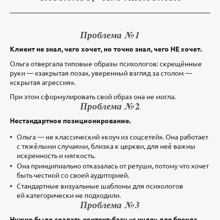
Проблема № 1
Клиент не знал, чего хочет, но точно знал, чего НЕ хочет.
Ольга отвергала типовые образы психологов: скрещённые
руки — «закрытая поза», уверенный взгляд за столом —
«скрытая агрессия».
При этом сформулировать свой образ она не могла.
Проблема №
2
Нестандартное позиционирование.
Ольга — не классический «коуч из соцсетей». Она работает
с тяжёлыми случаями, близка к церкви, для неё важны
искренность и мягкость.
Она принципиально отказалась от ретуши, потому что хочет
быть честной со своей аудиторией.
Стандартные визуальные шаблоны для психологов
ей категорически не подходили.
Проблема № 3
Нужно было создать контент-базу «с нуля» для бренда,