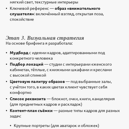
мягкий свет, текстурные интерьеры
Ключевой референс —
образ «внимательного
слушателя»
: включённый взгляд, открытая поза,
спокойствие
Этап 3. Визуальная стратегия
На основе брифинга я разработала:
Мудборд
с идеями кадров, адаптированными под
конкретного человека
Подбор локаций
— студии с интерьерами «женского
кабинета», тёплые, с книжными шкафами и креслами
с высокой спинкой
Цветовую палитру образов
— под выбранные залы,
с учётом того, в каких цветах клиент чувствует себя
комфортно
Список реквизита
— блокнот, очки, книги, канцелярия
(для предметных кадров и раскладок)
Контент-план съёмки
— разные типы кадров для разных
задач:
Крупные портреты (для аватарок и обложек)