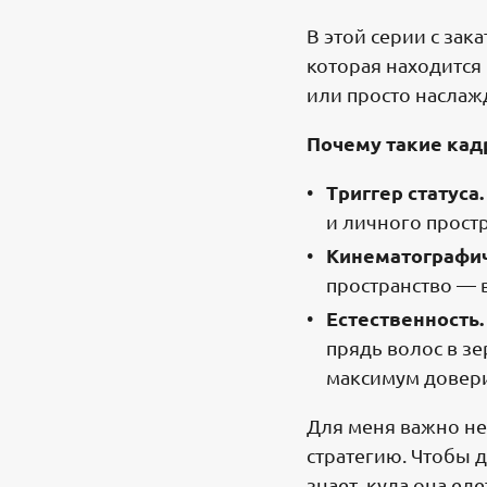
В этой серии с за
которая находится
или просто наслаж
Почему такие кад
Триггер статуса.
и личного простр
Кинематографич
пространство — в
Естественность.
прядь волос в з
максимум довер
Для меня важно не 
стратегию. Чтобы 
знает, куда она еде