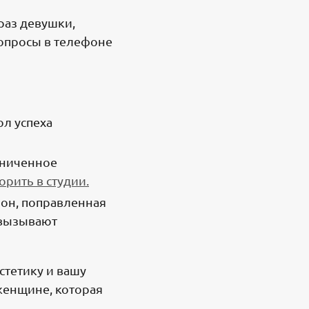
раз девушки,
вопросы в телефоне
л успеха
раниченное
орить в студии.
фон, поправленная
 вызывают
стетику и вашу
 женщине, которая