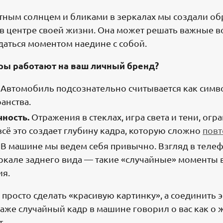
катным солнцем и бликами в зеркалах мы создали об
 в центре своей жизни. Она может решать важные 
даться моментом наедине с собой.
ры работают на ваш личный бренд?
Автомобиль подсознательно считывается как симво
анства.
ность.
Отражения в стеклах, игра света и тени, ог
сё это создает глубину кадра, которую сложно
повт
В машине мы ведем себя привычно. Взгляд в теле
еркале заднего вида — такие «случайные» моменты
ия.
просто сделать «красивую картинку», а соединить э
даже случайный кадр в машине говорил о вас как о
т.