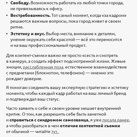
Свободу.
Возможность работать из любой точки города,
не привязываясь к офису.
Востребованность.
Тот самый момент, когда «за кадром»
решаются важные вопросы, пока город живет в своем
ритме.
Эстетику и вкус.
Выбор места, внимание к деталям,
умение окружать себя красотой — всё это переносится
и на ваш профессиональный продукт.
Для контент-съемки важно не просто «сесть и смотреть
в камеру», а создать эффект подсмотренной жизни. Живые
эмоции,
расслабленная поза,
естественное взаимодействие
с предметами (блокнотом, телефоном) — именно это
рождает доверие.
Я помогаю соединить вашу экспертную стратегию и эстетику
момента, чтобы каждый кадр работал на ваш личный бренд
и подтверждал ваш статус.
Часто заявить о себе и своем уровне мешает внутренний
критик. О том, как разрешить себе быть заметной
и
справиться с синдромом самозванца,
я уже
писала ранее
,
а чтобы разобраться в чем
отличие контентной съемки
от обычной — читайте
тут.