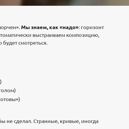
Мы знаем, как «надо»
порчен».
: горизонт
автоматически выстраиваем композицию,
 будет смотреться.
)
столом)
«готовы»)
бы не сделал. Странные, кривые, иногда