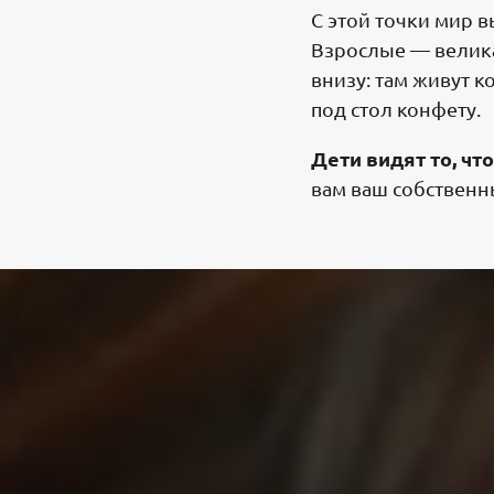
С этой точки мир в
Взрослые — велика
внизу: там живут 
под стол конфету.
Дети видят то, чт
вам ваш собственн