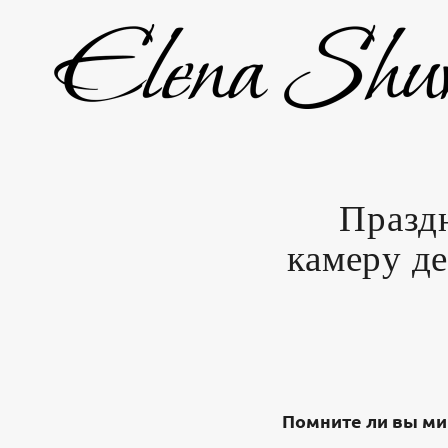
Праздн
камеру д
Помните ли вы мир